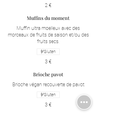
2 €
Muffins du moment
Muffin ultra moelleux avec des
morceaux de fruits de saison et/ou des
fruits secs.
Gluten
3 €
Brioche pavot
Brioche végan recouverte de pavot
Gluten
3 €
Brioche marbrée au praliné sarrasin
Brioche végan marbrée au praliné au
sarrasin