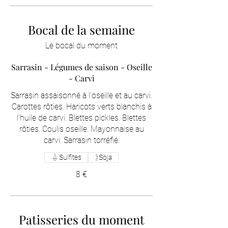
Bocal de la semaine
Le bocal du moment
Sarrasin - Légumes de saison - Oseille
- Carvi
Sarrasin assaisonné à l'oseille et au carvi.
Carottes rôties. Haricots verts blanchis à
l'huile de carvi. Blettes pickles. Blettes
rôties. Coulis oseille. Mayonnaise au
carvi. Sarrasin torréfié.
Sulfites
Soja
8 €
Patisseries du moment