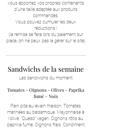
vous apportez vos propres contenants
d'une taille adaptée aux produits
commandés.
Vous pouvez cumuler les deux
réductions !
(la remise se fera lors du paiement sur
place, on ne peux pas la gérer sur le site)
Sandwichs de la semaine
Les sandwichs du moment
Tomates - Oignons - Olives - Paprika
fumé - Noix
Pain pita au levain maison. Tomates
marinées au balsamique. Mayonnaise à
l'olive. "Queso" vegan. Oignons rôtis au
paprika fumé. Oignons frais. Condiment