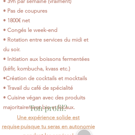
• 39h par semaine (vraiment)
• Pas de coupures
• 1800€ net
• Congés le week-end
• Rotation entre services du midi et
du soir.
• Initiation aux boissons fermentées
(kéfir, kombucha, kvass etc.)
•Création de cocktails et mocktails
• Travail du café de spécialité
•
Cuisine végan avec des produits
Ton profil?
majoritairement bio et locaux.
Une expérience solide est
requise puisque tu seras en autonomie