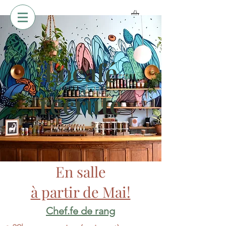
Locafé
recrute
En salle
à partir de Mai!
Chef.fe de rang