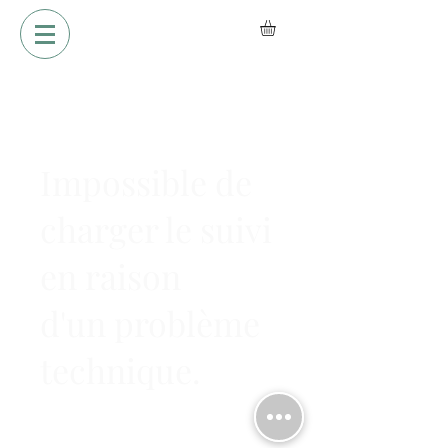
Impossible de
charger le suivi
en raison
d'un problème
technique.