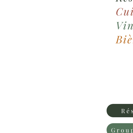
Cui
Vin
Biè
Ré
Group