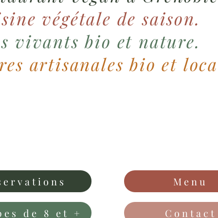
sine végétale de saison.
s vivants bio et nature.
res artisanales bio et loca
servations
Menu
es de 8 et +
Contact