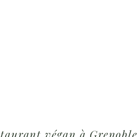
taurant végan à Grenobl